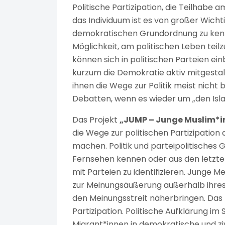
Politische Partizipation, die Teilhabe a
das Individuum ist es von großer Wichtig
demokratischen Grundordnung zu kennen
Möglichkeit, am politischen Leben tei
können sich in politischen Parteien e
kurzum die Demokratie aktiv mitgestalt
ihnen die Wege zur Politik meist nicht
Debatten, wenn es wieder um „den Isla
Das Projekt
„JUMP – Junge Muslim*inn
die Wege zur politischen Partizipatio
machen. Politik und parteipolitisches
Fernsehen kennen oder aus den letzten 
mit Parteien zu identifizieren. Junge
zur Meinungsäußerung außerhalb ihre
den Meinungsstreit näherbringen. Das Pr
Partizipation. Politische Aufklärung im
Migrant*innen in demokratische und zi