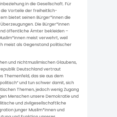
Einbeziehung in die Gesellschaft. Für
die Vorteile der freiheitlich-
tem bietet seinen Bürger*innen die
en Überzeugungen. Die Bürger*innen
und öffentliche Ämter bekleiden –
Muslim*innen meist verwehrt, weil
ch meist als Gegenstand politischer
en und nichtmuslimischen Glaubens,
srepublik Deutschland vertraut
tes Themenfeld, das sie aus dem
olitisch“ und tun schwer damit, sich
litischen Themen, jedoch wenig Zugang
ungen Menschen unsere Demokratie und
tische und zivilgesellschaftliche
tegration junger Muslim*innen und
eutung und Funktion unseres