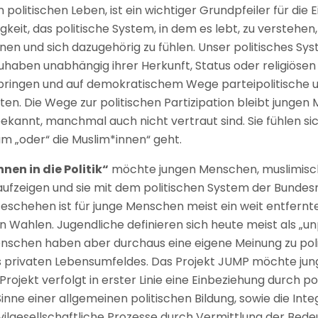
m politischen Leben, ist ein wichtiger Grundpfeiler für die 
keit, das politische System, in dem es lebt, zu verstehen, 
 und sich dazugehörig zu fühlen. Unser politisches Sys
lzuhaben unabhängig ihrer Herkunft, Status oder religiös
inbringen und auf demokratischem Wege parteipolitische 
en. Die Wege zur politischen Partizipation bleibt jungen 
 bekannt, manchmal auch nicht vertraut sind. Sie fühlen si
m „oder“ die Muslim*innen“ geht.
en in die Politik“
möchte jungen Menschen, muslimisch
n aufzeigen und sie mit dem politischen System der Bunde
 Geschehen ist für junge Menschen meist ein weit entfern
Wahlen. Jugendliche definieren sich heute meist als „unp
 Menschen haben aber durchaus eine eigene Meinung zu po
s privaten Lebensumfeldes. Das Projekt JUMP möchte j
ojekt verfolgt in erster Linie eine Einbeziehung durch poli
 Sinne einer allgemeinen politischen Bildung, sowie die In
vilgesellschaftliche Prozesse durch Vermittlung der Bed