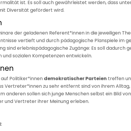
malität ist. Es soll auch gewährleistet werden, dass unt
Diversität gefördert wird.
n
minare der geladenen Referent*innen in die jeweiligen T
tnisse vertieft und durch pädagogische Planspiele im 
g sind erlebnispädagogische Zugänge: Es soll dadurch ge
en und sozialen Kompetenzen entwickeln.
innen
 auf Politiker*innen
demokratischer Parteien
treffen un
Vertreter*innen zu sehr entfernt sind von ihrem Alltag, 
um anderen sollen sich junge Menschen selbst ein Bild vo
lder und Vertreter ihrer Meinung erleben.
d: