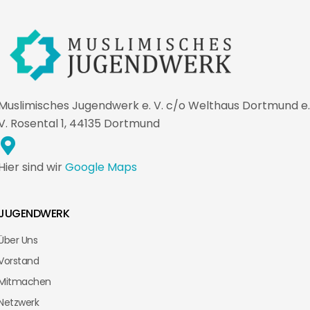
Muslimisches Jugendwerk e. V. c/o Welthaus Dortmund e.
V. Rosental 1, 44135 Dortmund
Hier sind wir
Google Maps
JUGENDWERK
Über Uns
Vorstand
Mitmachen
Netzwerk