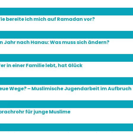
März
ie bereite ich mich auf Ramadan vor?
Feb.
in Jahr nach Hanau: Was muss sich ändern?
4
Apr.
er in einer Familie lebt, hat Glück
Juni
eue Wege? – Muslimische Jugendarbeit im Aufbruch
8
Mai
prachrohr für junge Muslime
8
Apr.