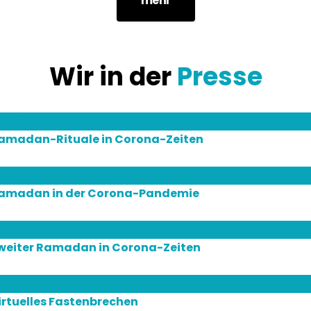
mehr
Wir in der
Presse
7
Mai
amadan-Rituale in Corona-Zeiten
Apr.
amadan in der Corona-Pandemie
Apr.
weiter Ramadan in Corona-Zeiten
Apr.
irtuelles Fastenbrechen