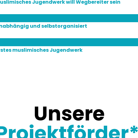
uslimisches Jugendwerk will Wegbereiter sein
6
Apr.
nabhängig und selbstorganisiert
4
Apr.
rstes muslimisches Jugendwerk
Unsere
Projektförder