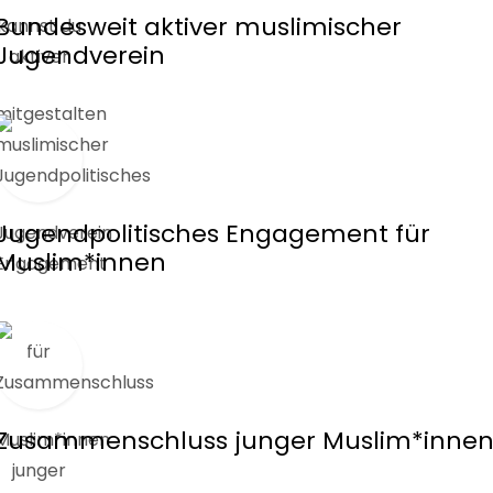
Bundesweit aktiver muslimischer
Jugendverein
Jugendpolitisches Engagement für
Muslim*innen
Zusammenschluss junger Muslim*inne