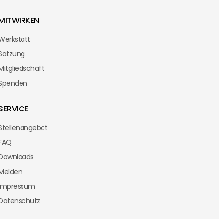
MITWIRKEN
Werkstatt
Satzung
Mitgliedschaft
Spenden
SERVICE
Stellenangebot
FAQ
Downloads
Melden
Impressum
Datenschutz