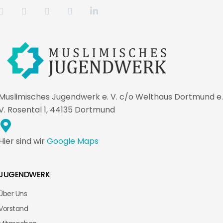
Muslimisches Jugendwerk e. V. c/o Welthaus Dortmund e.
V. Rosental 1, 44135 Dortmund
Hier sind wir
Google Maps
JUGENDWERK
Über Uns
Vorstand