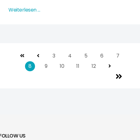
Weiterlesen …
3
4
5
6
7
8
9
10
11
12
FOLLOW US