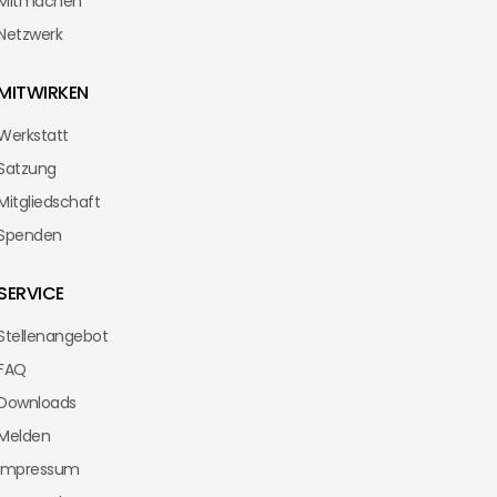
Mitmachen
Netzwerk
MITWIRKEN
Werkstatt
Satzung
Mitgliedschaft
Spenden
SERVICE
Stellenangebot
FAQ
Downloads
Melden
Impressum