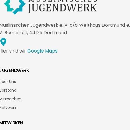
Muslimisches Jugendwerk e. V. c/o Welthaus Dortmund e.
V. Rosental 1, 44135 Dortmund
Hier sind wir
Google Maps
JUGENDWERK
Über Uns
Vorstand
Mitmachen
Netzwerk
MITWIRKEN