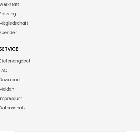
Werkstatt
Satzung
Mitgliedschaft
Spenden
SERVICE
Stellenangebot
FAQ
Downloads
Melden
Impressum
Datenschutz