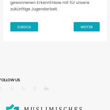
gewonnenen Erkenntnisse mit für unsere
zukünftige Jugendarbeit.
VORHERIGER BEITRAG: AKTIONSTAG GEGEN ANTIMUSL
NÄCHSTER BEITR
ZURÜCK
WEITER
FOLLOW US